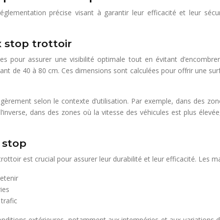
réglementation précise visant à garantir leur efficacité et leur s
stop trottoir
es pour assurer une visibilité optimale tout en évitant d’encombre
t de 40 à 80 cm. Ces dimensions sont calculées pour offrir une surface
égèrement selon le contexte d’utilisation. Par exemple, dans des zo
l’inverse, dans des zones où la vitesse des véhicules est plus élevé
 stop
ttoir est crucial pour assurer leur durabilité et leur efficacité. Les m
retenir
ies
trafic
conditions extérieures, notamment aux intempéries et aux variations d