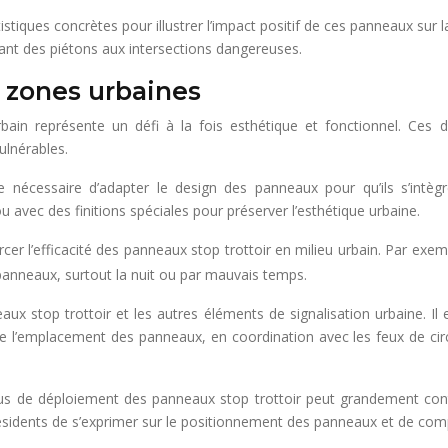
tiques concrètes pour illustrer l’impact positif de ces panneaux sur l
uant des piétons aux intersections dangereuses.
s zones urbaines
bain représente un défi à la fois esthétique et fonctionnel. Ces d
ulnérables.
tre nécessaire d’adapter le design des panneaux pour qu’ils s’intè
avec des finitions spéciales pour préserver l’esthétique urbaine.
er l’efficacité des panneaux stop trottoir en milieu urbain. Par exemp
panneaux, surtout la nuit ou par mauvais temps.
x stop trottoir et les autres éléments de signalisation urbaine. Il es
e de l’emplacement des panneaux, en coordination avec les feux de circ
us de déploiement des panneaux stop trottoir peut grandement contr
résidents de s’exprimer sur le positionnement des panneaux et de comp