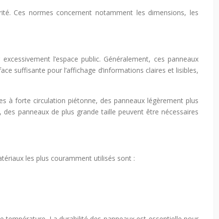
écurité. Ces normes concernent notamment les dimensions, les
r excessivement l’espace public. Généralement, ces panneaux
 suffisante pour l’affichage d’informations claires et lisibles,
nes à forte circulation piétonne, des panneaux légèrement plus
e, des panneaux de plus grande taille peuvent être nécessaires
atériaux les plus couramment utilisés sont :
e température. La durabilité des panneaux est essentielle pour