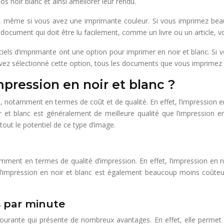
os noir blanc et ainsi améliorer leur rendu.
anc, même si vous avez une imprimante couleur. Si vous imprimez b
n document qui doit être lu facilement, comme un livre ou un article, v
ciels d’imprimante ont une option pour imprimer en noir et blanc. Si 
avez sélectionné cette option, tous les documents que vous imprimez s
mpression en noir et blanc ?
 notamment en termes de coût et de qualité. En effet, l’impression en
ir et blanc est généralement de meilleure qualité que l’impression en
out le potentiel de ce type d’image.
ment en termes de qualité d’impression. En effet, l’impression en n
s, l’impression en noir et blanc est également beaucoup moins coûteu
 par minute
ourante qui présente de nombreux avantages. En effet, elle permet d