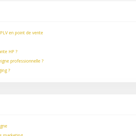
 PLV en point de vente
ante HP ?
seigne professionnelle ?
ing ?
igne
s marketing