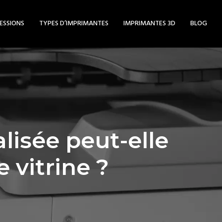
ESSIONS
TYPES D’IMPRIMANTES
IMPRIMANTES 3D
BLOG
isée peut-elle
e vitrine ?